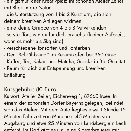
- ein gemütlicher Kreativplatz im schönen Atelier Zeiler
mit Blick in die Natur
- die Unterstützung von 1 bis 2 Künstlern, die sich
deinem kreativen Anliegen widmen
- eine kleine Gruppe von 4 bis 8 Mitwirkenden
- so viel Ton, wie du für dich brauchst (kleiner Aufpreis,
wenn es mehr als 5kg sind)
- verschiedene Tonsorten und Tonfarben
- Der "Schrühbrand" im Keramikofen bei 950 Grad
- Kaffee, Tee, Kakao und Matcha, Snacks in Bio-Qualität
- Raum für dich zur Entspannung und kreativen
Entfaltung
Kursgebühr: 80 Euro
Kursort: Atelier Zeiler, Eichenweg 1, 87660 Irsee. In
einem der schönsten Dörfer Bayerns gelegen, befindet
sich das Atelier. Mit dem Auto liegt es etwa 1 Stunde 15
Minuten Fahrtzeit von München, 45 Minuten von
Augsburg und etwa 25 Minuten von Landsberg am Lech
entfernt. Im Dorf gibt es u.a. eine Klosterbrauerei mit