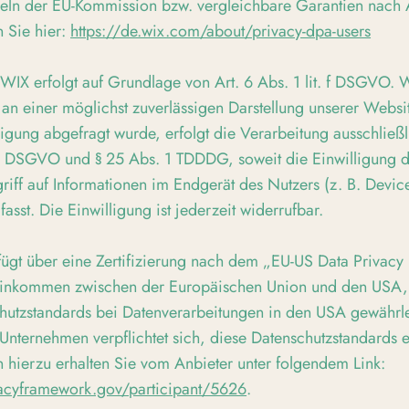
seln der EU-Kommission bzw. vergleichbare Garantien nac
n Sie hier:
https://de.wix.com/about/privacy-dpa-users
IX erfolgt auf Grundlage von Art. 6 Abs. 1 lit. f DSGVO. 
e an einer möglichst zuverlässigen Darstellung unserer Websi
igung abgefragt wurde, erfolgt die Verarbeitung ausschließ
t. a DSGVO und § 25 Abs. 1 TDDDG, soweit die Einwilligung 
iff auf Informationen im Endgerät des Nutzers (z. B. Device
st. Die Einwilligung ist jederzeit widerrufbar.
ügt über eine Zertifizierung nach dem „EU-US Data Privac
einkommen zwischen der Europäischen Union und den USA, 
hutzstandards bei Datenverarbeitungen in den USA gewährlei
 Unternehmen verpflichtet sich, diese Datenschutzstandards e
 hierzu erhalten Sie vom Anbieter unter folgendem Link:
vacyframework.gov/participant/5626
.