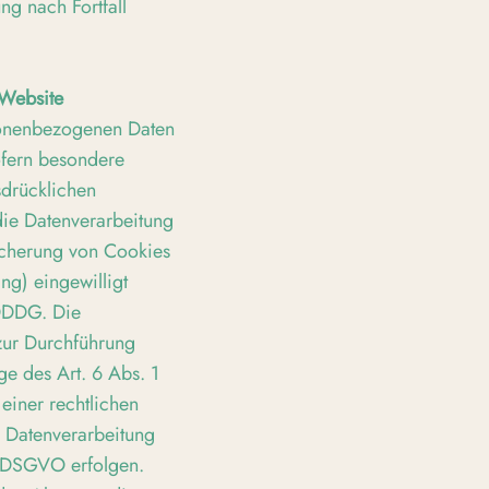
ng nach Fortfall
 Website
rsonenbezogenen Daten
ofern besondere
sdrücklichen
die Datenverarbeitung
icherung von Cookies
ing) eingewilligt
TDDDG. Die
 zur Durchführung
ge des Art. 6 Abs. 1
 einer rechtlichen
e Datenverarbeitung
 f DSGVO erfolgen.